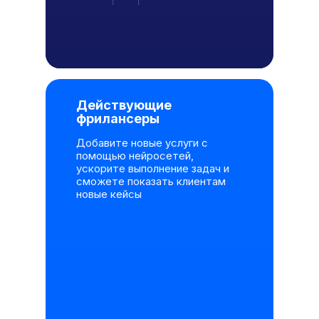
Действующие
фрилансеры
Добавите новые услуги с
помощью нейросетей,
ускорите выполнение задач и
сможете показать клиентам
новые кейсы