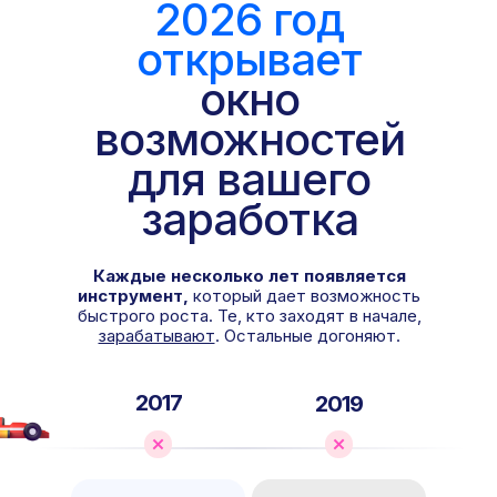
2026 год
открывает
окно
возможностей
для вашего
заработка
За какое
Каждые несколько лет появляется
время ее
Задача
инструмент,
который дает возможность
выполнит
быстрого роста. Те, кто заходят в начале,
нейросеть
зарабатывают
. Остальные догоняют.
Написать пост
5 минут
2017
для ВКонтакте
2019
Сделать логотип
5 минут
для компании