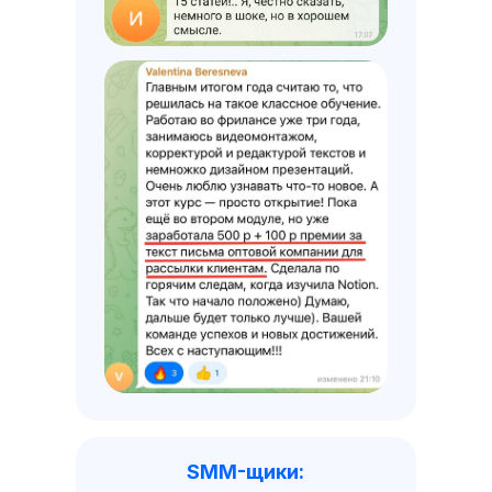
SMM-щики: