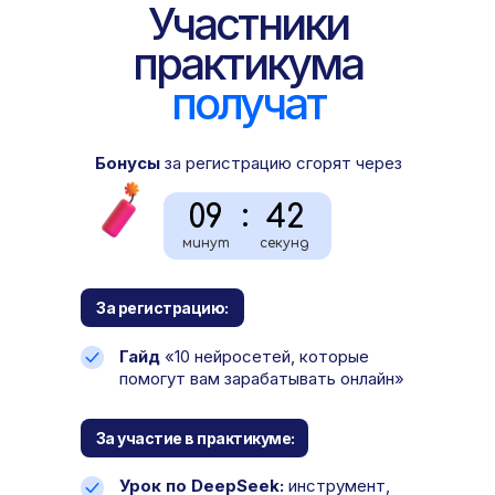
Участники
практикума
получат
Бонусы
за регистрацию сгорят через
:
09
40
минут
секунд
За регистрацию:
Гайд
«10 нейросетей, которые
помогут вам зарабатывать онлайн»
За участие в практикуме:
Урок по DeepSeek:
инструмент,