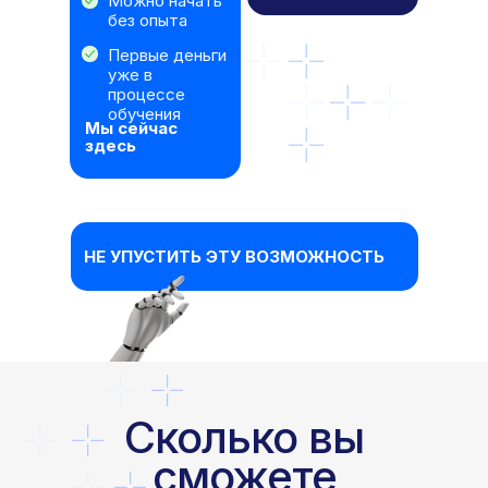
Можно начать
Перевести и
озвучить 30-
без опыта
30 минут
минутное
Первые деньги
видео
уже в
процессе
За 1 час 45
ИТОГО:
обучения
минут
Мы сейчас
здесь
НЕ УПУСТИТЬ ЭТУ ВОЗМОЖНОСТЬ
Сколько вы
сможете