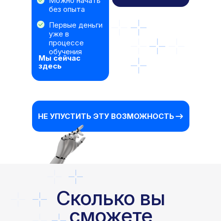
Можно начать
Перевести и
озвучить 30-
без опыта
30 минут
минутное
Первые деньги
видео
уже в
процессе
За 1 час 45
ИТОГО:
обучения
минут
Мы сейчас
здесь
НЕ УПУСТИТЬ ЭТУ ВОЗМОЖНОСТЬ
Сколько вы
сможете