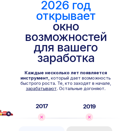
2026 год
открывает
окно
возможностей
для вашего
заработка
За какое
Каждые несколько лет появляется
время ее
Задача
инструмент,
который дает возможность
выполнит
быстрого роста. Те, кто заходят в начале,
нейросеть
зарабатывают
. Остальные догоняют.
Написать пост
5 минут
2017
для ВКонтакте
2019
Сделать логотип
5 минут
для компании