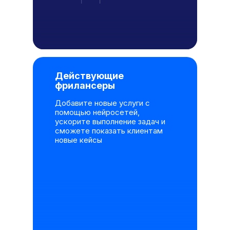
Действующие
фрилансеры
Добавите новые услуги с
помощью нейросетей,
ускорите выполнение задач и
сможете показать клиентам
новые кейсы