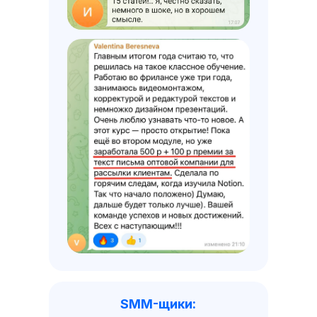
SMM-щики: