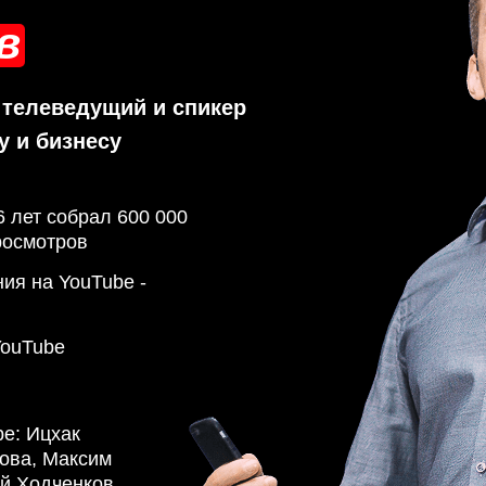
в
 телеведущий и спикер
у и бизнесу
6 лет собрал 600 000
росмотров
ия на YouTube -
ouTube
e: Ицхак
лова, Максим
й Ходченков,