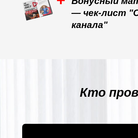
+
Бонусный мат
— чек-лист "
канала"
Кто пров