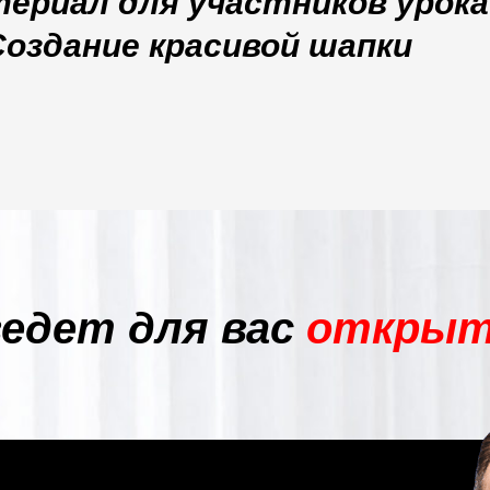
ериал для участников урока
Создание красивой шапки
едет для вас
открыт