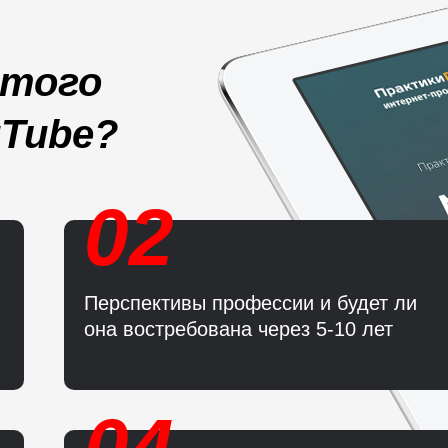
ытого
uTube?
02
Перспективы профессии и будет ли
она востребована через 5-10 лет
04