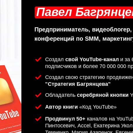
Павел Багрянце
Предприниматель, видеоблогер,
конференций по SMM, маркетинг
Создал
свой YouTube-канал
и за 
подписчиков и более 70 000 000 п
Создал свою стратегию продвижен
"Стратегия Багрянцева"
Обладатель
серебряной кнопки
Y
Автор книги
«Код YouTube»
Продвинул 50+
каналов на YouTub
Пинтосевич, Accel, Екатерина Уко
Темченко, Мария Азаренок, Евгени