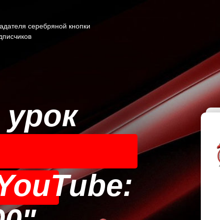
адателя серебряной кнопки
дписчиков
урок
YouTube: