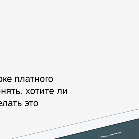
оке платного
нять, хотите ли
елать это